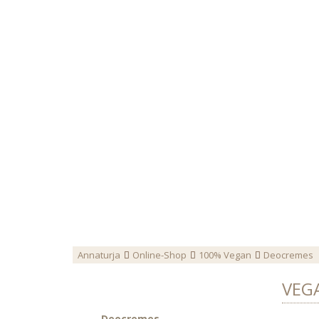
Für coole Frauen
Hygieneartikel
Annaturja
Online-Shop
100% Vegan
Deocremes
VEGA
Deocremes