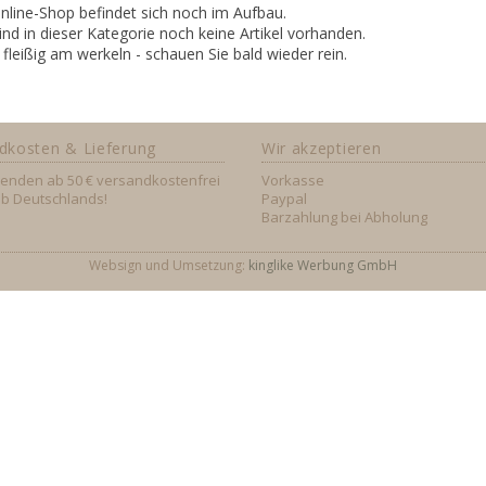
nline-Shop befindet sich noch im Aufbau.
ind in dieser Kategorie noch keine Artikel vorhanden.
 fleißig am werkeln - schauen Sie bald wieder rein.
dkosten & Lieferung
Wir akzeptieren
senden ab 50 € versandkostenfrei
Vorkasse
lb Deutschlands!
Paypal
Barzahlung bei Abholung
Websign und Umsetzung:
kinglike Werbung GmbH